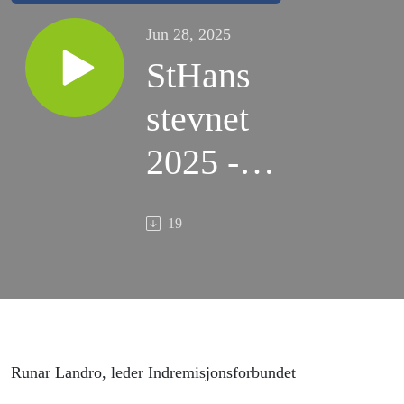
Jun 28, 2025
StHans
stevnet
2025 -
Bibeltime 1:
19
Men størst
blant dem er
kjærligheten
Runar Landro, leder Indremisjonsforbundet