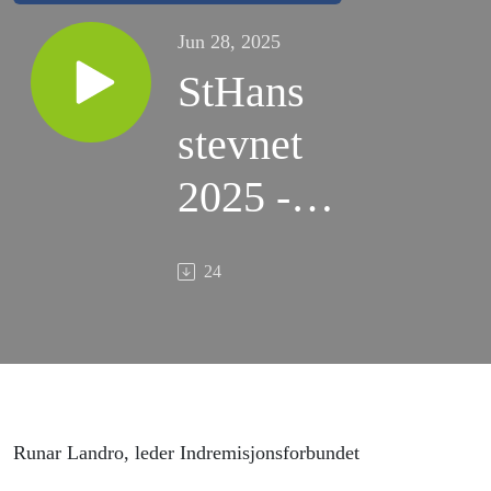
Jun 28, 2025
StHans
stevnet
2025 -
Bibeltime 2:
24
Men størst
blant dem er
kjærligheten
Runar Landro, leder Indremisjonsforbundet