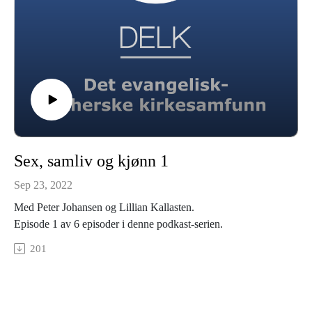
Sex, samliv og kjønn 1
Sep 23, 2022
Med Peter Johansen og Lillian Kallasten.
Episode 1 av 6 episoder i denne podkast-serien.
201