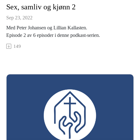
Sex, samliv og kjønn 2
Sep 23, 2022
Med Peter Johansen og Lillian Kallasten.
Episode 2 av 6 episoder i denne podkast-serien.
149