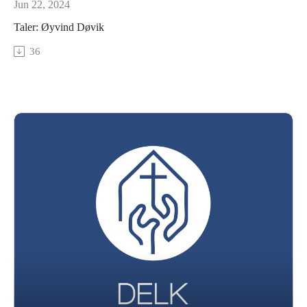
Jun 22, 2024
Taler: Øyvind Døvik
36