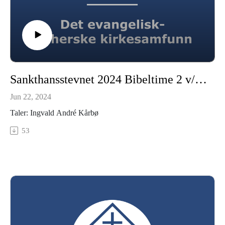
Sankthansstevnet 2024 Bibeltime 2 v/ Ingvald André Kårbø
Jun 22, 2024
Taler: Ingvald André Kårbø
53