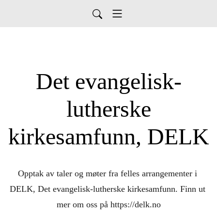
Det evangelisk-
lutherske
kirkesamfunn, DELK
Opptak av taler og møter fra felles arrangementer i 
DELK, Det evangelisk-lutherske kirkesamfunn. Finn ut 
mer om oss på https://delk.no